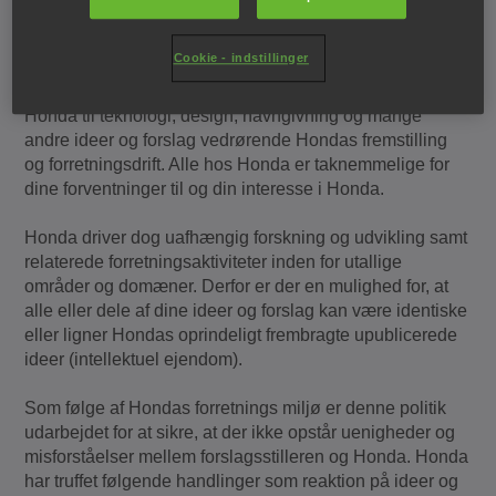
Idéer og forslag til Honda fra offentligheden
Cookie - indstillinger
Offentligheden indsender nogle gange ideer og forslag til
Honda til teknologi, design, navngivning og mange
andre ideer og forslag vedrørende Hondas fremstilling
og forretningsdrift. Alle hos Honda er taknemmelige for
dine forventninger til og din interesse i Honda.
Honda driver dog uafhængig forskning og udvikling samt
relaterede forretningsaktiviteter inden for utallige
områder og domæner. Derfor er der en mulighed for, at
alle eller dele af dine ideer og forslag kan være identiske
eller ligner Hondas oprindeligt frembragte upublicerede
ideer (intellektuel ejendom).
Som følge af Hondas forretnings miljø er denne politik
udarbejdet for at sikre, at der ikke opstår uenigheder og
misforståelser mellem forslagsstilleren og Honda. Honda
har truffet følgende handlinger som reaktion på ideer og