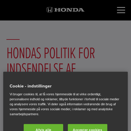
HONDAS POLITIK FOR
INDSENDELSE AF
UOPFORDREDE IDEER
Cookie - indstillinger
Vi bruger cookies til, at få vores hjemmeside til at virke ordentligt,
November 2022
personalisere indhold og reklamer, tilbyde funktioner i forhold til sociale medier
og analysere vores traffik. Vi deler også information vedrørende din brug af
vores hjemmeside på vores sociale medier, i reklamer og med analytiske
samarbejdspartnere.
Afvis alle
Accepter cookies