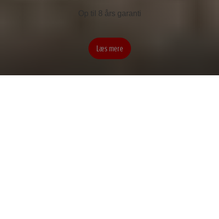
Op til 8 års garanti
Læs mere
8 års garanti
e:Ny1
CR-V
Find en forhandler
Book en prøvetur
Download en brochure
Finansiering