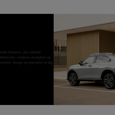
erede Advance, den stilfulde
fektivitet, moderne alsidighed og
omfort, design og innovation til dig.