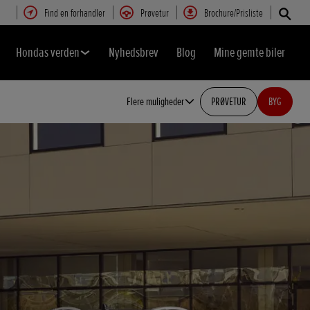
Find en forhandler
Prøvetur
Brochure/Prisliste
Hondas verden
Nyhedsbrev
Blog
Mine gemte biler
Flere muligheder
PRØVETUR
BYG