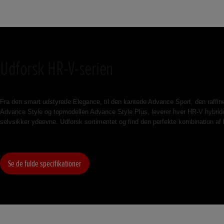
Udforsk HR-V-serien
Fra den smart udstyrede Elegance, til den kantede Advance Sport, den raffin
Advance Style og topmodellen Advance Style Plus, leverer hver HR-V hybridef
selvsikker ydeevne. Udforsk sortimentet og find den perfekte kombination af k
Se de fulde specifikationer