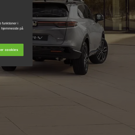
e funktioner i
res hjemmeside på
er cookies