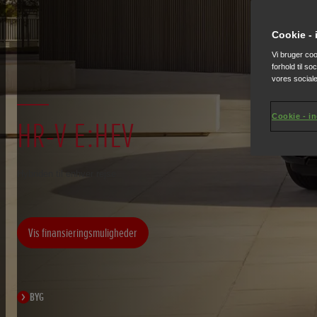
Cookie - 
Vi bruger cook
forhold til s
vores social
Cookie - in
HR-V E:HEV
Hybriden til enhver rejse
Vis finansieringsmuligheder
BYG