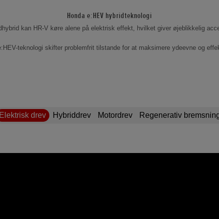
Honda e:HEV hybridteknologi
hybrid kan HR-V køre alene på elektrisk effekt, hvilket giver øjeblikkelig acce
:HEV-teknologi skifter problemfrit tilstande for at maksimere ydeevne og effekt
Elektrisk drev
Hybriddrev
Motordrev
Regenerativ bremsnin