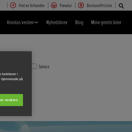
Find en forhandler
Prøvetur
Brochure/Prisliste
Hondas verden
Nyhedsbrev
Blog
Mine gemte biler
Service
e funktioner i
res hjemmeside på
er cookies