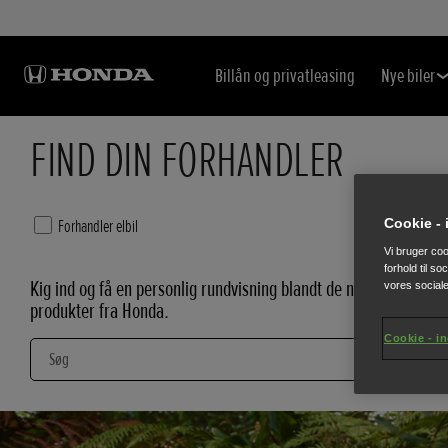
Billån og privatleasing
Nye biler
FIND DIN FORHANDLER
Forhandler elbil
Elbils-certifi
Cookie - 
Vi bruger cook
forhold til s
Kig ind og få en personlig rundvisning blandt de nyeste
vores social
produkter fra Honda.
Cookie - in