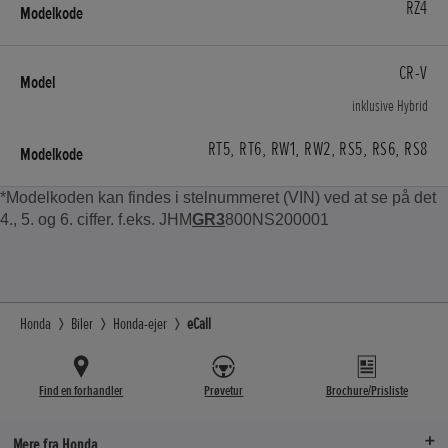
RZ4
CR-V
inklusive Hybrid
RT5, RT6, RW1, RW2, RS5, RS6, RS8
*Modelkoden kan findes i stelnummeret (VIN) ved at se på det
4., 5. og 6. ciffer. f.eks. JHM
GR3
800NS200001
Honda
Biler
Honda-ejer
eCall
Find en forhandler
Prøvetur
Brochure/Prisliste
Mere fra Honda