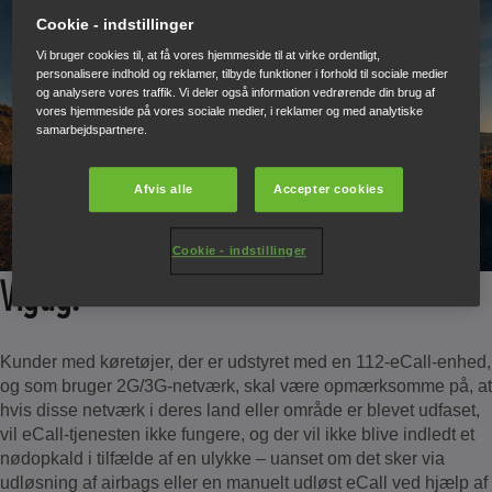
Cookie - indstillinger
Vi bruger cookies til, at få vores hjemmeside til at virke ordentligt,
personalisere indhold og reklamer, tilbyde funktioner i forhold til sociale medier
og analysere vores traffik. Vi deler også information vedrørende din brug af
vores hjemmeside på vores sociale medier, i reklamer og med analytiske
samarbejdspartnere.
Afvis alle
Accepter cookies
Cookie - indstillinger
Vigtig:
Kunder med køretøjer, der er udstyret med en 112-eCall-enhed,
og som bruger 2G/3G-netværk, skal være opmærksomme på, at
hvis disse netværk i deres land eller område er blevet udfaset,
vil eCall-tjenesten ikke fungere, og der vil ikke blive indledt et
nødopkald i tilfælde af en ulykke – uanset om det sker via
udløsning af airbags eller en manuelt udløst eCall ved hjælp af