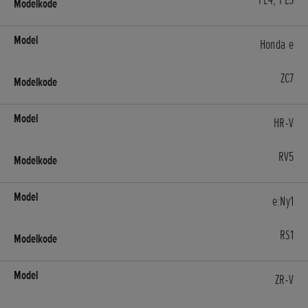
FL4, FL5
Honda e
ZC7
HR-V
RV5
e:Ny1
RS1
ZR-V