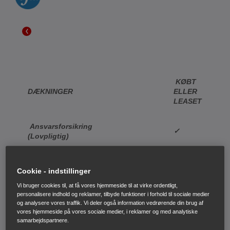
KØBT
DÆKNINGER
ELLER
LEASET
Ansvarsforsikring
✓
(Lovpligtig)
Kaskoforsikring inkl.:
Cookie - indstillinger
Fastpris. Ingen
Vi bruger cookies til, at få vores hjemmeside til at virke ordentligt,
personalisere indhold og reklamer, tilbyde funktioner i forhold til sociale medier
trinregulering ved
✓
og analysere vores traffik. Vi deler også information vedrørende din brug af
skader
vores hjemmeside på vores sociale medier, i reklamer og med analytiske
samarbejdspartnere.