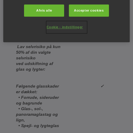
Lånebil ved
✓
reparation af skade
Afvis alle
Accepter cookies
Reparation af
stensslag på forrude
✓
Cookie - indstillinger
(0 kr. i selvrisiko)
Lav selvrisiko på kun
50% af din valgte
selvrisiko
ved udskiftning af
glas og lygter:
✓
Følgende glasskader
er dækket:
• Forrude, sideruder
og bagrunde
• Glas-, sol-,
panoramaglastag og
lign,
• Spejl- og lygteglas