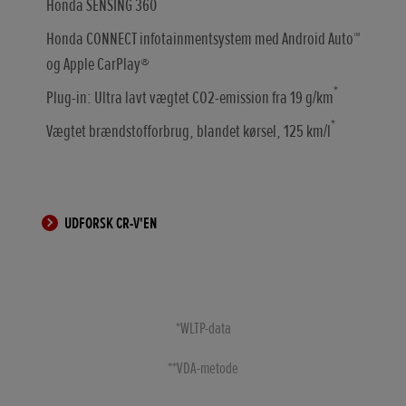
Honda SENSING 360
Honda CONNECT infotainmentsystem med Android Auto™
og Apple CarPlay®
*
Plug-in: Ultra lavt vægtet CO2-emission fra 19 g/km
*
Vægtet brændstofforbrug, blandet kørsel, 125 km/l
UDFORSK CR-V'EN
*WLTP-data
**VDA-metode