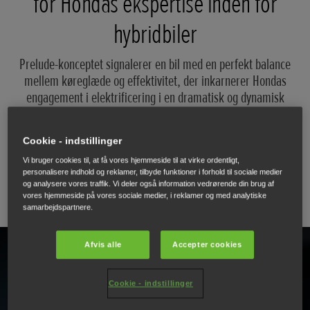
for Hondas ekspertise inden for
hybridbiler
Prelude-konceptet signalerer en bil med en perfekt balance
mellem køreglæde og effektivitet, der inkarnerer Hondas
engagement i elektrificering i en dramatisk og dynamisk
form.
Cookie - indstillinger
Vigtige funktioner
Vi bruger cookies til, at få vores hjemmeside til at virke ordentligt,
personalisere indhold og reklamer, tilbyde funktioner i forhold til sociale medier
og analysere vores traffik. Vi deler også information vedrørende din brug af
vores hjemmeside på vores sociale medier, i reklamer og med analytiske
samarbejdspartnere.
Afvis alle
Accepter cookies
S+ Shift-teknologi, der simulerer en dobbeltkoblingstransmission (DCT)
Cookie - indstillinger