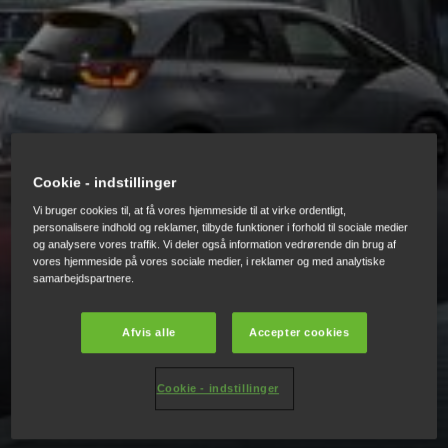
Cookie - indstillinger
JAZZ DET OP
Vi bruger cookies til, at få vores hjemmeside til at virke ordentligt,
personalisere indhold og reklamer, tilbyde funktioner i forhold til sociale medier
og analysere vores traffik. Vi deler også information vedrørende din brug af
vores hjemmeside på vores sociale medier, i reklamer og med analytiske
Få mere ud af din nye Honda Jazz ved at tilføje dine
samarbejdspartnere.
egne stilfulde detaljer og lidt mere beskyttelse. Vælg
mellem et nyt, spændende udvalg af tilbehørspakker til
Afvis alle
Accepter cookies
både eksteriør og interiør. Vælg individuelle
udstyrselementer, eller tilføj nogle sporty-udseende
alufælge, hvis du vil forkæle dig selv.
Cookie - indstillinger