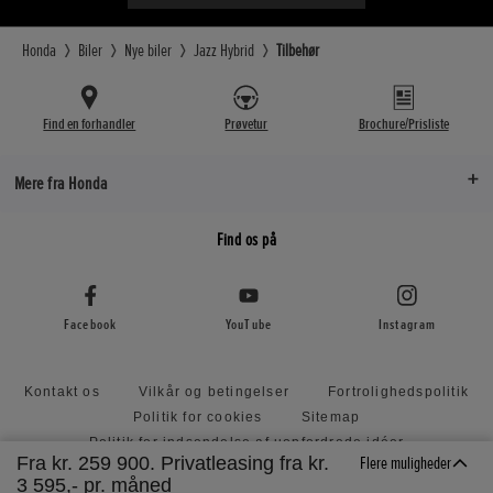
Honda
Biler
Nye biler
Jazz Hybrid
Tilbehør
Find en forhandler
Prøvetur
Brochure/Prisliste
Mere fra Honda
Find os på
Facebook
YouTube
Instagram
Kontakt os
Vilkår og betingelser
Fortrolighedspolitik
Politik for cookies
Sitemap
Politik for indsendelse af uopfordrede idéer
Fra kr. 259 900. Privatleasing fra kr.
Flere muligheder
Hondas politik for indsendelse af uopfordrede ideer
3 595,- pr. måned