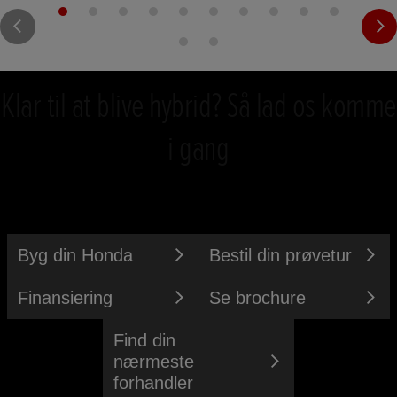
Klar til at blive hybrid? Så lad os komme
i gang
Byg din Honda
Bestil din prøvetur
Finansiering
Se brochure
Find din
nærmeste
forhandler