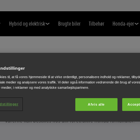
Hybrid og elektrisk
Brugte biler
Tilbehør
Honda-ejer
indstillinger
EKSTRAUDSTYR & MERCHANDISE
ies til, at få vores hjemmeside til at virke ordentligt, personalisere indhold og reklamer, tilbyd
ociale medier og analysere vores traffik. Vi deler også information vedrørende din brug af vo
MERCHANDISE KATALOG
e medier, i reklamer og med analytiske samarbejdspartnere.
dstillinger
Afvis alle
Accept
Varerne kan bestilles hos din foretrukne Honda forhandler.