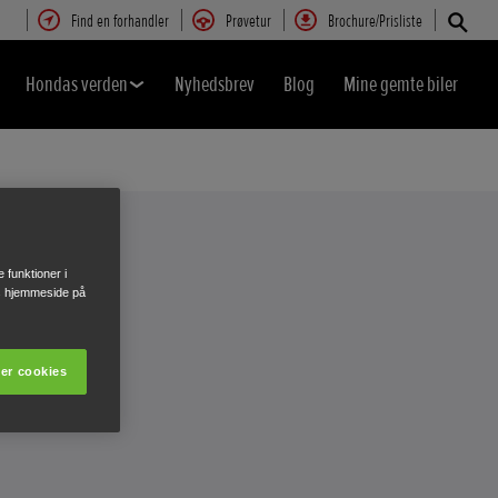
Find en forhandler
Prøvetur
Brochure/Prisliste
Hondas verden
Nyhedsbrev
Blog
Mine gemte biler
e funktioner i
res hjemmeside på
er cookies