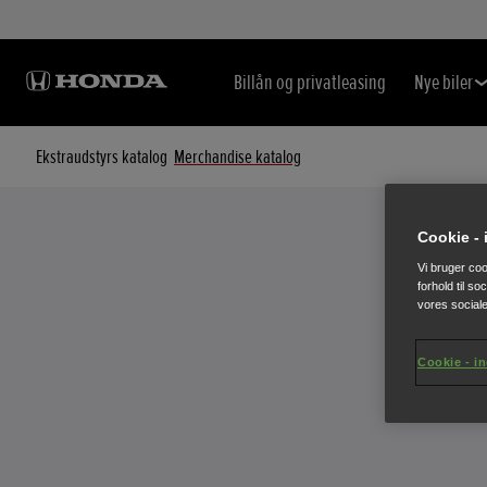
Billån og privatleasing
Nye biler
Ekstraudstyrs katalog
Merchandise katalog
Cookie - 
Vi bruger cook
forhold til s
vores social
Cookie - in