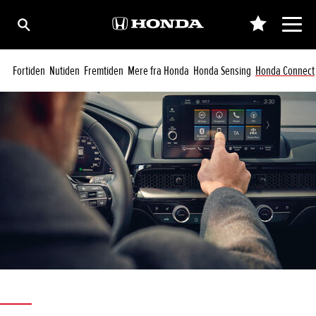
Fortiden
Nutiden
Fremtiden
Mere fra Honda
Honda Sensing
Honda Connect