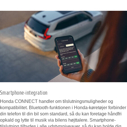
Smartphone-integration
Honda CONNECT handler om tilslutningsmuligheder og
kompatibilitet. Bluetooth-funktionen i Honda-køretøjer forbinder
din telefon til din bil som standard, så du kan foretage håndfri
opkald og lytte til musik via bilens højttalere. Smartphone-
tilslutning tilbydes i alle udstyrsniveauer, så du kan holde dig