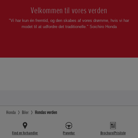
Velkommen til vores verden
"Vi har kun én fremtid, og den skabes af vores drømme, hvis vi har
modet til at udfordre det traditionelle." Soichiro Honda
Honda
Biler
Hondas verden
Find en forhandler
Prøvetur
Brochure/Prisliste