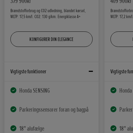
379 900kr
409 900kr
Brændstofforbrug og CO2 udledning, blandet kørsel,
Brændstofforbr
WLTP: 17,5 km/l. CO2: 130 g/km. Energiklasse A+
WLTP: 17,2 km/l
KONFIGURER DIN ELEGANCE
Vigtigste funktioner
Vigtigste fu
Honda SENSING
Honda
Parkeringssensorer foran og bagpå
Parker
18" alufælge
18" al