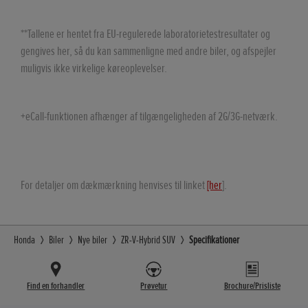
Fjernbetjent centrallås med 2 nøgler
Fjernbetjen
Parkeringssensorer (For 4, bag 4)
Parkeringss
**Tallene er hentet fra EU-regulerede laboratorietestresultater og
Sikkerhedsalarm
Sikkerheds
El-bagklap 
gengives her, så du kan sammenligne med andre biler, og afspejler
lukkes, nå
Valgfri døroplåsningsfunktion
Valgfri dør
muligvis ikke virkelige køreoplevelser.
Delbart 60/40 bagsæde
Delbart 60
Nøglefri adgang og start
Nøglefri ad
Midterarmlæn på bagsæde
+eCall-funktionen afhænger af tilgængeligheden af 2G/3G-netværk.
Midterarm
Bagagerumsafdækning
Bagagerum
Bakkamera
Bakkamera
Makeup-spejle i solskærm
For detaljer om dækmærkning henvises til linket
[her
].
Makeup-spe
Holder til solbriller
Holder til s
Rat med vippe- og teleskopfunktion
Honda
Biler
Nye biler
ZR-V-Hybrid SUV
Specifikationer
Rat med vip
Find en forhandler
Prøvetur
Brochure/Prisliste