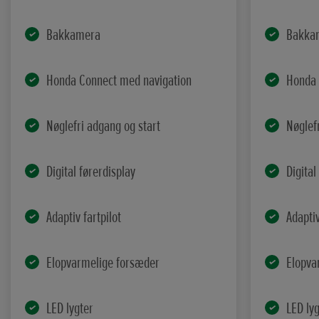
Bakkamera
Bakka
Honda Connect med navigation
Honda 
Nøglefri adgang og start
Nøglef
Digital førerdisplay
Digital
Adaptiv fartpilot
Adaptiv
Elopvarmelige forsæder
Elopva
LED lygter
LED ly