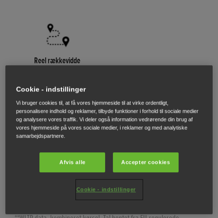
Reel rækkevidde
ZR-V kan køre op til 1 000
km** på en fuld tank og har
Cookie - indstillinger
en CO2-udledning på 130 -
132 g/km** uden at gå på
Vi bruger cookies til, at få vores hjemmeside til at virke ordentligt,
personalisere indhold og reklamer, tilbyde funktioner i forhold til sociale medier
kompromis med komforten
og analysere vores traffik. Vi deler også information vedrørende din brug af
eller ydeevnen.
vores hjemmeside på vores sociale medier, i reklamer og med analytiske
samarbejdspartnere.
Afvis alle
Accepter cookies
Cookie - indstillinger
*VDA-metode, last til tag