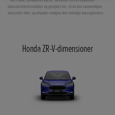
**WLTP-data, kombineret kørsel. Tal hentet fra EU-regulerede
laboratorietestresultater og gengives her, så du kan sammenligne
med andre biler, og afspejler muligvis ikke virkelige køreoplevelser.
Honda ZR-V-dimensioner