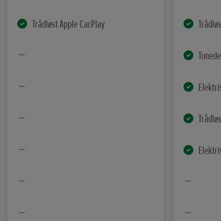
Trådløst Apple CarPlay
Trådlø
Tonede
Elektr
Trådlø
Elektri