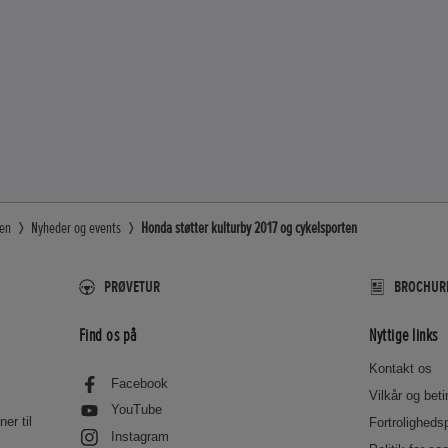
den
Nyheder og events
Honda støtter kulturby 2017 og cykelsporten
PRØVETUR
BROCHURE
Find os på
Nyttige links
Kontakt os
Facebook
Vilkår og bet
YouTube
er til
Fortrolighedsp
Instagram