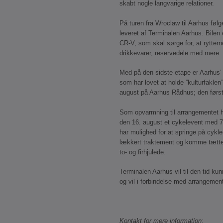
skabt nogle langvarige relationer.
På turen fra Wroclaw til Aarhus følg
leveret af Terminalen Aarhus. Bilen
CR-V, som skal sørge for, at rytter
drikkevarer, reservedele med mere
Med på den sidste etape er Aarhus
som har lovet at holde ”kulturfaklen
august på Aarhus Rådhus; den først
Som opvarmning til arrangementet h
den 16. august et cykelevent med 7
har mulighed for at springe på cykle
lækkert traktement og komme tætt
to- og firhjulede.
Terminalen Aarhus vil til den tid k
og vil i forbindelse med arrangemen
Kontakt for mere information: