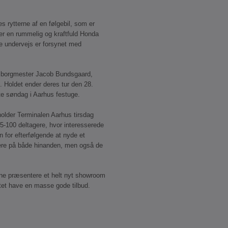
es rytterne af en følgebil, som er
 er en rummelig og kraftfuld Honda
ne undervejs er forsynet med
.
’ borgmester Jacob Bundsgaard,
”. Holdet ender deres tur den 28.
e søndag i Aarhus festuge.
older Terminalen Aarhus tirsdag
5-100 deltagere, hvor interesserede
n for efterfølgende at nyde et
ere på både hinanden, men også de
unne præsentere et helt nyt showroom
tet have en masse gode tilbud.