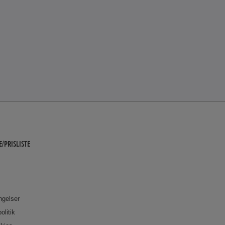
/PRISLISTE
ingelser
olitik