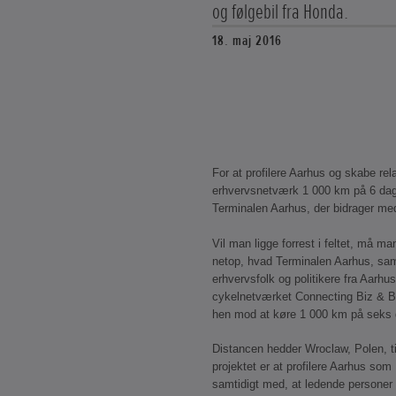
og følgebil fra Honda.
18. maj 2016
For at profilere Aarhus og skabe rel
erhvervsnetværk 1 000 km på 6 dag
Terminalen Aarhus, der bidrager med 
Vil man ligge forrest i feltet, må ma
netop, hvad Terminalen Aarhus, s
erhvervsfolk og politikere fra Aarh
cykelnetværket Connecting Biz & B
hen mod at køre 1 000 km på seks 
Distancen hedder Wroclaw, Polen, t
projektet er at profilere Aarhus so
samtidigt med, at ledende personer