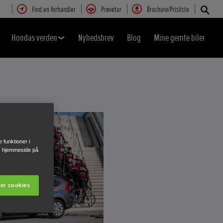
Find en forhandler
Prøvetur
Brochure/Prisliste
Hondas verden
Nyhedsbrev
Blog
Mine gemte biler
e funktioner i
res hjemmeside på
er cookies