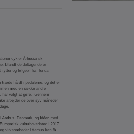
ationer cykler Århusiansk
e. Blandt de deltagende er
rytter og følgebil fra Honda.
n træde hårdt i pedalerne, og det er
ammen med en række andre
us, har valgt at gøre. Gennem
ike arbejder de over syv måneder
dage.
il Aarhus, Danmark, og idéen med
m Europæisk kulturhovedstad i 2017
 og virksomheder i Aarhus kan få