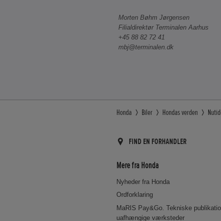
Morten Bøhm Jørgensen
Filialdirektør Terminalen Aarhus
+45 88 82 72 41
mbj@terminalen.dk
Honda
Biler
Hondas verden
Nuti
FIND EN FORHANDLER
Mere fra Honda
Nyheder fra Honda
Ordforklaring
MaRIS Pay&Go. Tekniske publikation
uafhængige værksteder