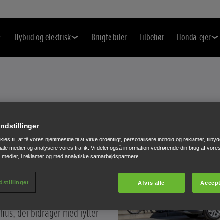
Hybrid og elektrisk
Brugte biler
Tilbehør
Honda-ejer
ER KULTURBY
indstillinger
ies til, at få vores hjemmeside til at virke ordentligt, personalisere indhold og reklamer, tilbyd
ELSPORTEN
ociale medier og analysere vores traffik. Vi deler også information vedrørende din brug af vo
e medier, i reklamer og med analytiske samarbejdspartnere.
be relationer cykler
dstillinger
Afvis alle
Accept
 000 km på 6 dage. Blandt de
hus, der bidrager med rytter