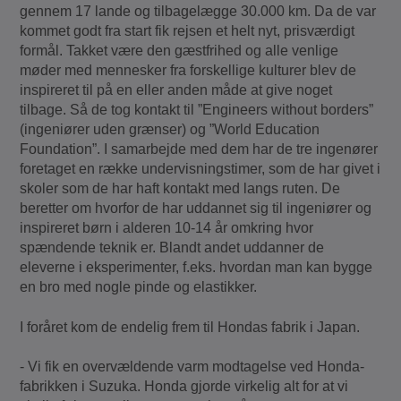
gennem 17 lande og tilbagelægge 30.000 km. Da de var
kommet godt fra start fik rejsen et helt nyt, prisværdigt
formål. Takket være den gæstfrihed og alle venlige
møder med mennesker fra forskellige kulturer blev de
inspireret til på en eller anden måde at give noget
tilbage. Så de tog kontakt til ”Engineers without borders”
(ingeniører uden grænser) og ”World Education
Foundation”. I samarbejde med dem har de tre ingenører
foretaget en række undervisningstimer, som de har givet i
skoler som de har haft kontakt med langs ruten. De
beretter om hvorfor de har uddannet sig til ingeniører og
inspireret børn i alderen 10-14 år omkring hvor
spændende teknik er. Blandt andet uddanner de
eleverne i eksperimenter, f.eks. hvordan man kan bygge
en bro med nogle pinde og elastikker.
I foråret kom de endelig frem til Hondas fabrik i Japan.
- Vi fik en overvældende varm modtagelse ved Honda-
fabrikken i Suzuka. Honda gjorde virkelig alt for at vi