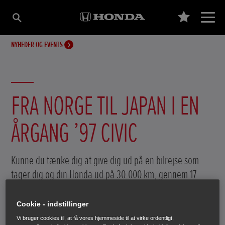
NYHEDER OG EVENTS
FRA NORGE TIL JAPAN I EN
ÅRGANG ’97 CIVIC
Kunne du tænke dig at give dig ud på en bilrejse som
tager dig og din Honda ud på 30.000 km, gennem 17
lande over 50 dage? Det er hvad de tre ingeniører
Evgeny Mostovoy, Adriaen Nelemans og Igor Orlov lige
Cookie - indstillinger
har gjort.
Vi bruger cookies til, at få vores hjemmeside til at virke ordentligt,