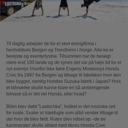
Til daglig arbejder de for et stort energifirma i
henholdsvis Bergen og Trondheim i Norge. Alle tre er
berejste og eventyrlystne. Tilsammen har de besøgt
mere end 100 lande og de synes det var på høje tid for et
nyt eventyr. Hvorfor ikke køre Evgeny Mostovoys Honda
Civic fra 1997 fra Bergen og tilbage til fabrikken hvor den
blev bygget, nemlig Hondas Suzuka-fabrik i Japan? Hvis
et bilmærke skulle kunne klare en så anstrengende
bilrejse så er det vel Honda, eller hvad?
Bilen blev døbt ”Lastochka”, hvilket er det russiske ord
for svale. Svaler er trækfugle som altid vender tilbage til
der hvor de blev født. Ruten blev ridset op –de tre
kammerater skulle afsted med deres Honda Civic