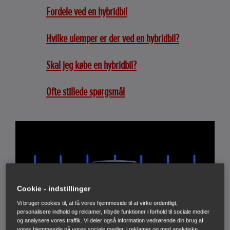
Fordele ved en hybridbil
Hvilke ulemper er der ved en hybridbil?
Skal jeg købe en hybridbil?
Ofte stillede spørgsmål
Cookie - indstillinger
Vi bruger cookies til, at få vores hjemmeside til at virke ordentligt,
personalisere indhold og reklamer, tilbyde funktioner i forhold til sociale medier
og analysere vores traffik. Vi deler også information vedrørende din brug af
vores hjemmeside på vores sociale medier, i reklamer og med analytiske