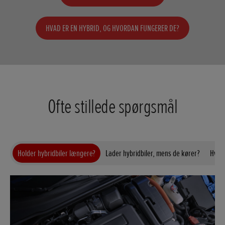
HVAD ER EN HYBRID, OG HVORDAN FUNGERER DE?
Ofte stillede spørgsmål
Holder hybridbiler længere?
Lader hybridbiler, mens de kører?
Hvor 