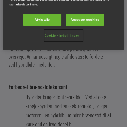
samarbejdspartnere.
Afvis alle
Accepter cookies
Fordele ved en hybridbil
Cookie - indstillinger
At købe en hybrid handler ikke kun om at være mere
miljøvenlig. Der er mange andre punkter, du bør
overveje. Vi har udvalgt nogle af de største fordele
ved hybridbiler nedenfor:
Forbedret brændstoføkonomi
Hybrider bruger to strømkilder. Ved at dele
arbejdsbyrden med en elektromotor, bruger
motoren i en hybridbil mindre brændstof til at
køre end en traditionel bil.